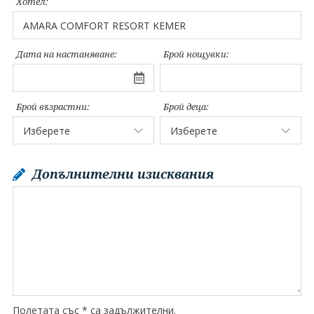
Хотел:
Дата на настаняване:
Брой нощувки:
Брой възрастни:
Брой деца:
Допълнителни изисквания
Полетата със * са задължителни.