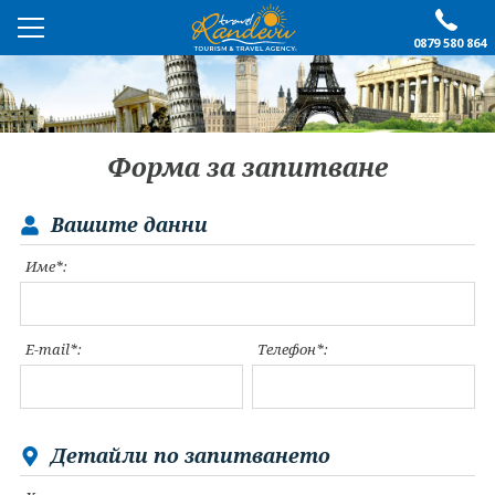
0879 580 864
ПРЕПОРЪЧАНО
ЕКСКУРЗИИ
Форма за запитване
ПОЧИВКИ
Вашите данни
ОЩЕ
Име*:
За нас
Форма за запитване
Контакти
Условия за записване
E-mail*:
Телефон*:
Политика за лични
Документи
данни
ПОСЛЕДВАЙТЕ НИ
Детайли по запитването