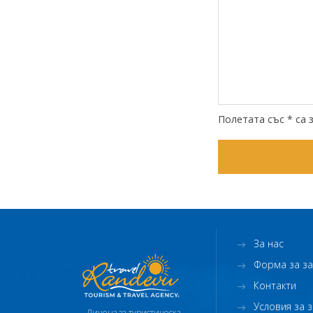
Полетата със * са 
За нас
Форма за з
Контакти
Условия за 
Лиценз за туристическа