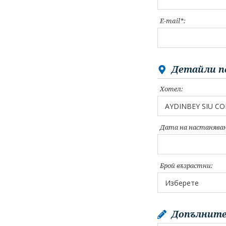
E-mail*:
Детайли п
Хотел:
Дата на настаняван
Брой възрастни:
Допълните