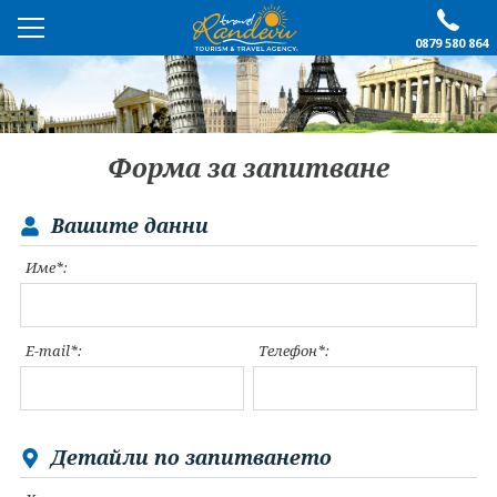
0879 580 864
ПРЕПОРЪЧАНО
ЕКСКУРЗИИ
Форма за запитване
ПОЧИВКИ
Вашите данни
ОЩЕ
Име*:
За нас
Форма за запитване
Контакти
Условия за записване
E-mail*:
Телефон*:
Политика за лични
Документи
данни
ПОСЛЕДВАЙТЕ НИ
Детайли по запитването