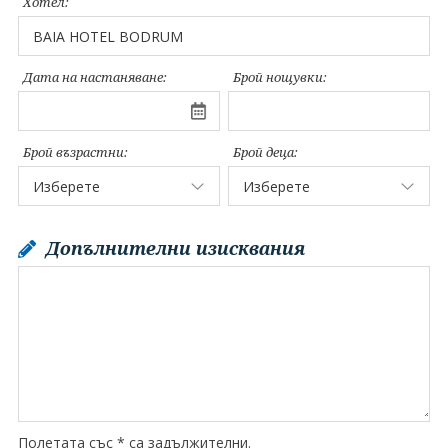
Хотел:
Дата на настаняване:
Брой нощувки:
Брой възрастни:
Брой деца:
Допълнителни изисквания
Полетата със * са задължителни.