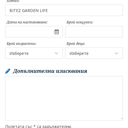
Хотел:
Дата на настаняване:
Брой нощувки:
Брой възрастни:
Брой деца:
Допълнителни изисквания
Полетата със * са задължителни.