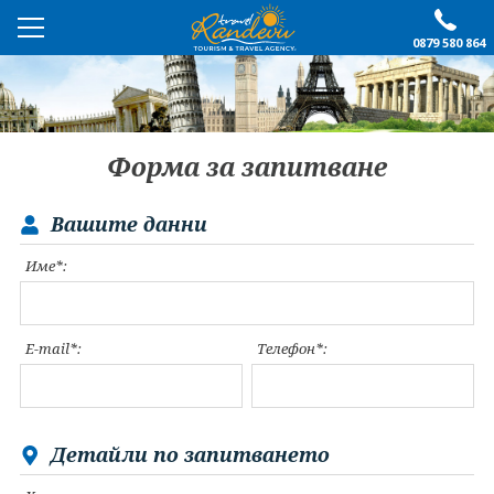
0879 580 864
ПРЕПОРЪЧАНО
ЕКСКУРЗИИ
Форма за запитване
ПОЧИВКИ
Вашите данни
ОЩЕ
Име*:
За нас
Форма за запитване
Контакти
Условия за записване
E-mail*:
Телефон*:
Политика за лични
Документи
данни
ПОСЛЕДВАЙТЕ НИ
Детайли по запитването