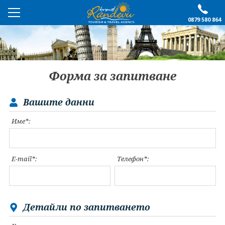
0879 580 864
ПРЕПОРЪЧАНО
ЕКСКУРЗИИ
Форма за запитване
ПОЧИВКИ
Вашите данни
ОЩЕ
Име*:
За нас
Форма за запитване
Контакти
Условия за записване
E-mail*:
Телефон*:
Политика за лични
Документи
данни
ПОСЛЕДВАЙТЕ НИ
Детайли по запитването