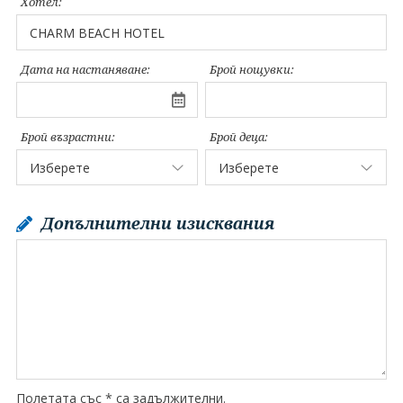
Хотел:
Дата на настаняване:
Брой нощувки:
Брой възрастни:
Брой деца:
Допълнителни изисквания
Полетата със * са задължителни.