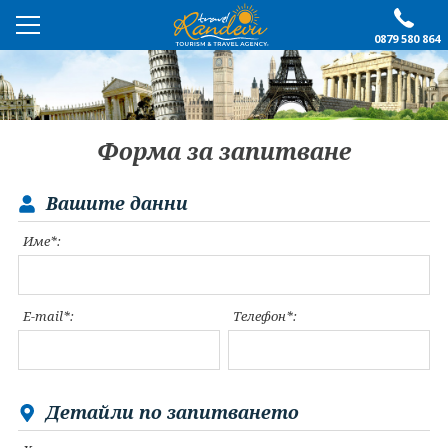
0879 580 864
ПРЕПОРЪЧАНО
ЕКСКУРЗИИ
Форма за запитване
ПОЧИВКИ
Вашите данни
ОЩЕ
Име*:
За нас
Форма за запитване
Контакти
Условия за записване
E-mail*:
Телефон*:
Политика за лични
Документи
данни
ПОСЛЕДВАЙТЕ НИ
Детайли по запитването