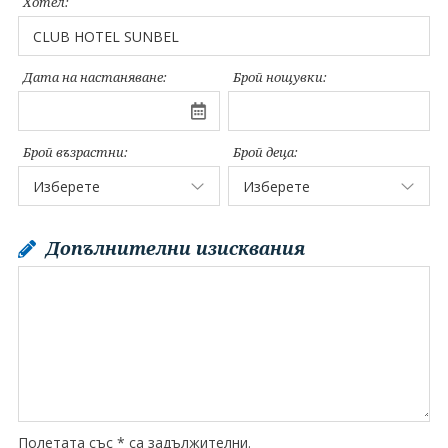
Хотел:
Дата на настаняване:
Брой нощувки:
Брой възрастни:
Брой деца:
Допълнителни изисквания
Полетата със * са задължителни.