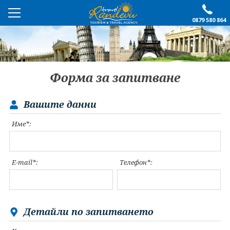
0879 580 864
ПРЕПОРЪЧАНО
ЕКСКУРЗИИ
Форма за запитване
ПОЧИВКИ
Вашите данни
ОЩЕ
Име*:
За нас
Форма за запитване
Контакти
Условия за записване
E-mail*:
Телефон*:
Политика за лични
Документи
данни
ПОСЛЕДВАЙТЕ НИ
Детайли по запитването