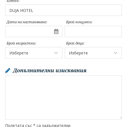
Хотел:
Дата на настаняване:
Брой нощувки:
Брой възрастни:
Брой деца:
Допълнителни изисквания
Полетата със * са задължителни.