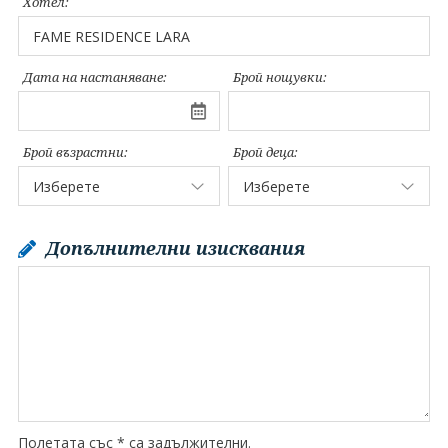
Хотел:
Дата на настаняване:
Брой нощувки:
Брой възрастни:
Брой деца:
Допълнителни изисквания
Полетата със * са задължителни.