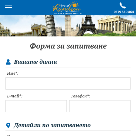
0879 580 864
ПРЕПОРЪЧАНО
ЕКСКУРЗИИ
Форма за запитване
ПОЧИВКИ
Вашите данни
ОЩЕ
Име*:
За нас
Форма за запитване
Контакти
Условия за записване
E-mail*:
Телефон*:
Политика за лични
Документи
данни
ПОСЛЕДВАЙТЕ НИ
Детайли по запитването