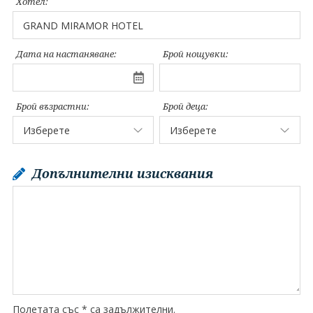
Хотел:
Дата на настаняване:
Брой нощувки:
Брой възрастни:
Брой деца:
Допълнителни изисквания
Полетата със * са задължителни.