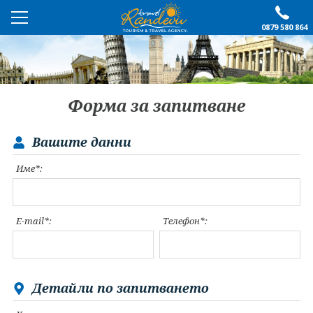
0879 580 864
ПРЕПОРЪЧАНО
ЕКСКУРЗИИ
Форма за запитване
ПОЧИВКИ
Вашите данни
ОЩЕ
Име*:
За нас
Форма за запитване
Контакти
Условия за записване
E-mail*:
Телефон*:
Политика за лични
Документи
данни
ПОСЛЕДВАЙТЕ НИ
Детайли по запитването