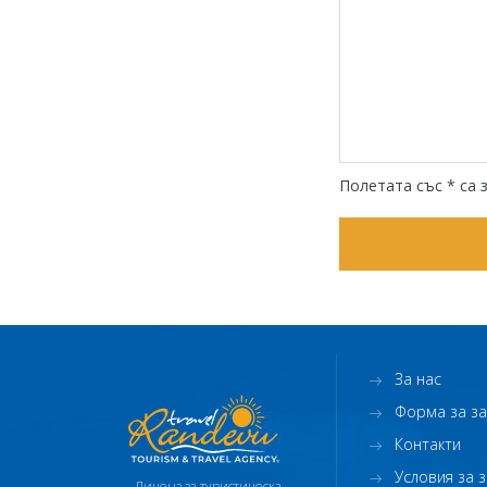
Полетата със * са 
За нас
Форма за з
Контакти
Условия за 
Лиценз за туристическа