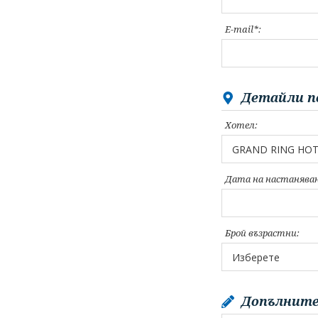
E-mail*:
Детайли п
Хотел:
Дата на настаняван
Брой възрастни:
Допълните