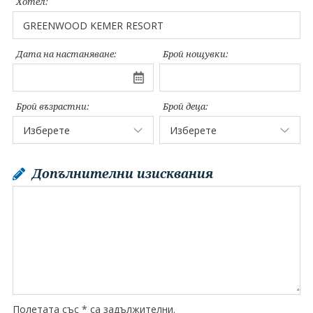
Хотел:
Дата на настаняване:
Брой нощувки:
Брой възрастни:
Брой деца:
Допълнителни изисквания
Полетата със * са задължителни.