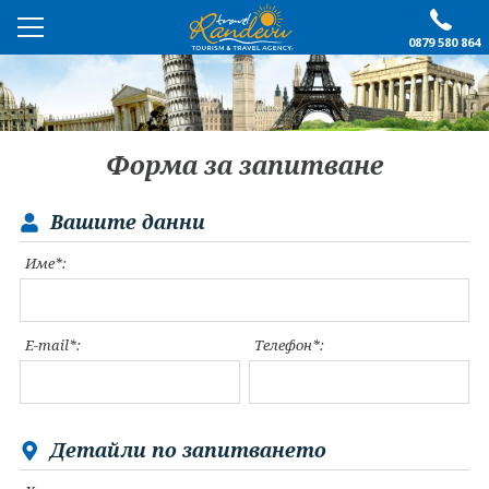
0879 580 864
ПРЕПОРЪЧАНО
ЕКСКУРЗИИ
Форма за запитване
ПОЧИВКИ
Вашите данни
ОЩЕ
Име*:
За нас
Форма за запитване
Контакти
Условия за записване
E-mail*:
Телефон*:
Политика за лични
Документи
данни
ПОСЛЕДВАЙТЕ НИ
Детайли по запитването