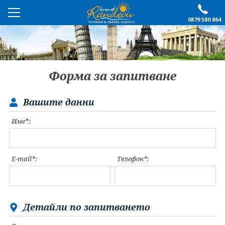
0879 580 864
ПРЕПОРЪЧАНО
ЕКСКУРЗИИ
Форма за запитване
ПОЧИВКИ
Вашите данни
ОЩЕ
Име*:
За нас
Форма за запитване
Контакти
Условия за записване
E-mail*:
Телефон*:
Политика за лични
Документи
данни
ПОСЛЕДВАЙТЕ НИ
Детайли по запитването