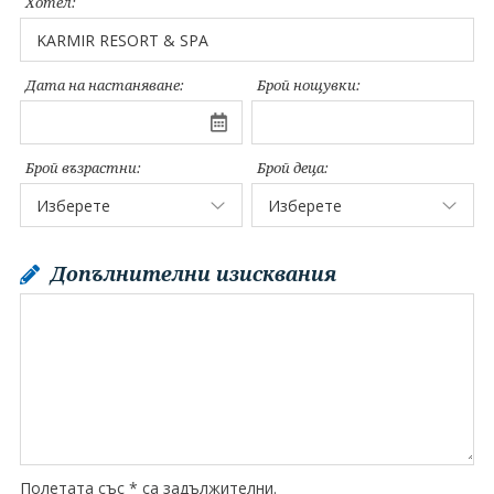
Хотел:
Дата на настаняване:
Брой нощувки:
Брой възрастни:
Брой деца:
Допълнителни изисквания
Полетата със * са задължителни.