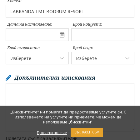
Хотел:
Дата на настаняване:
Брой нощувки:
Брой възрастни:
Брой деца:
Допълнителни изисквания
„Бисквитките“ ни помагат да предоставяме услугите си. С
използването на услугите ни приемате, че можем да
използваме „бисквитки“.
Прочети повече
СЪГЛАСЕН СЪМ
Полетата със * са задължителни.