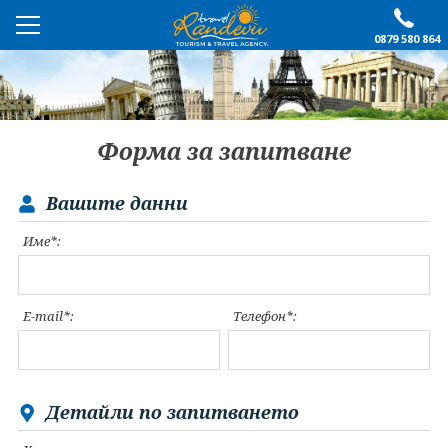
0879 580 864
ПРЕПОРЪЧАНО
ЕКСКУРЗИИ
Форма за запитване
ПОЧИВКИ
Вашите данни
ОЩЕ
Име*:
За нас
Форма за запитване
Контакти
Условия за записване
E-mail*:
Телефон*:
Политика за лични
Документи
данни
ПОСЛЕДВАЙТЕ НИ
Детайли по запитването