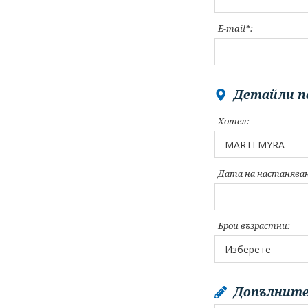
E-mail*:
Детайли п
Хотел:
Дата на настаняван
Брой възрастни:
Допълните