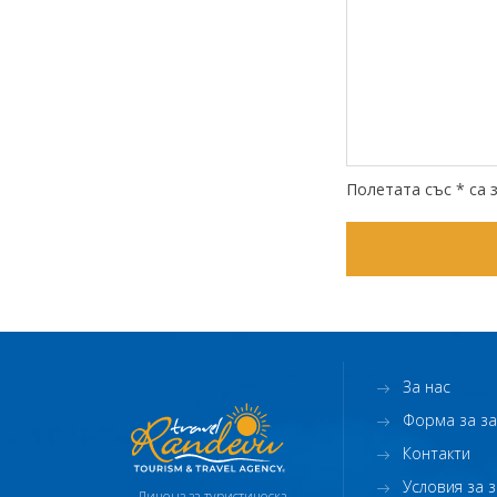
Полетата със * са 
За нас
Форма за з
Контакти
Условия за 
Лиценз за туристическа