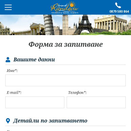
0879 580 864
ПРЕПОРЪЧАНО
ЕКСКУРЗИИ
Форма за запитване
ПОЧИВКИ
Вашите данни
ОЩЕ
Име*:
За нас
Форма за запитване
Контакти
Условия за записване
E-mail*:
Телефон*:
Политика за лични
Документи
данни
ПОСЛЕДВАЙТЕ НИ
Детайли по запитването