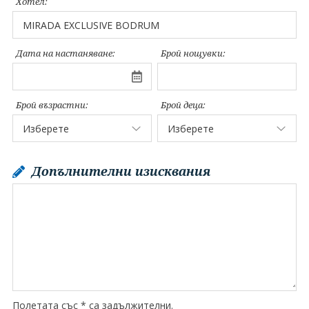
Хотел:
Дата на настаняване:
Брой нощувки:
Брой възрастни:
Брой деца:
Допълнителни изисквания
Полетата със * са задължителни.