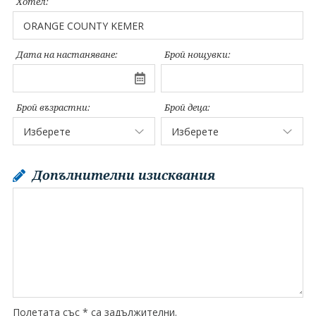
Хотел:
Дата на настаняване:
Брой нощувки:
Брой възрастни:
Брой деца:
Допълнителни изисквания
Полетата със * са задължителни.