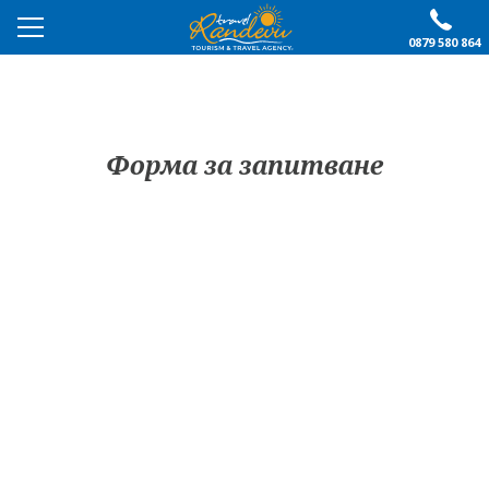
0879 580 864
ПРЕПОРЪЧАНО
ЕКСКУРЗИИ
Форма за запитване
ПОЧИВКИ
ОЩЕ
За нас
Форма за запитване
Контакти
Условия за записване
Политика за лични
Документи
данни
ПОСЛЕДВАЙТЕ НИ