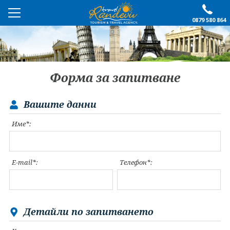
0879 580 864
ПРЕПОРЪЧАНО
ЕКСКУРЗИИ
Форма за запитване
ПОЧИВКИ
Вашите данни
ОЩЕ
Име*:
За нас
Форма за запитване
Контакти
Условия за записване
E-mail*:
Телефон*:
Политика за лични
Документи
данни
ПОСЛЕДВАЙТЕ НИ
Детайли по запитването