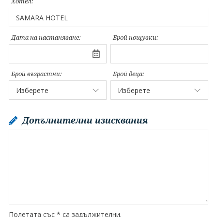
Хотел:
Дата на настаняване:
Брой нощувки:
Брой възрастни:
Брой деца:
Допълнителни изисквания
Полетата със * са задължителни.