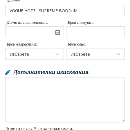
Хотел:
Дата на настаняване:
Брой нощувки:
Брой възрастни:
Брой деца:
Допълнителни изисквания
Полетата със * са задължителни.