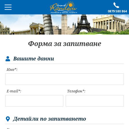
0879 580 864
ПРЕПОРЪЧАНО
ЕКСКУРЗИИ
Форма за запитване
ПОЧИВКИ
Вашите данни
ОЩЕ
Име*:
За нас
Форма за запитване
Контакти
Условия за записване
E-mail*:
Телефон*:
Политика за лични
Документи
данни
ПОСЛЕДВАЙТЕ НИ
Детайли по запитването