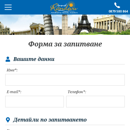
0879 580 864
ПРЕПОРЪЧАНО
ЕКСКУРЗИИ
Форма за запитване
ПОЧИВКИ
Вашите данни
ОЩЕ
Име*:
За нас
Форма за запитване
Контакти
Условия за записване
E-mail*:
Телефон*:
Политика за лични
Документи
данни
ПОСЛЕДВАЙТЕ НИ
Детайли по запитването