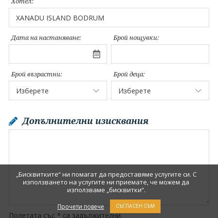
Хотел:
Дата на настаняване:
Брой нощувки:
Брой възрастни:
Брой деца:
Допълнителни изисквания
„Бисквитките“ ни помагат да предоставяме услугите си. С
използването на услугите ни приемате, че можем да
използваме „бисквитки“.
Прочети повече
СЪГЛАСЕН СЪМ
Полетата със * са задължителни.