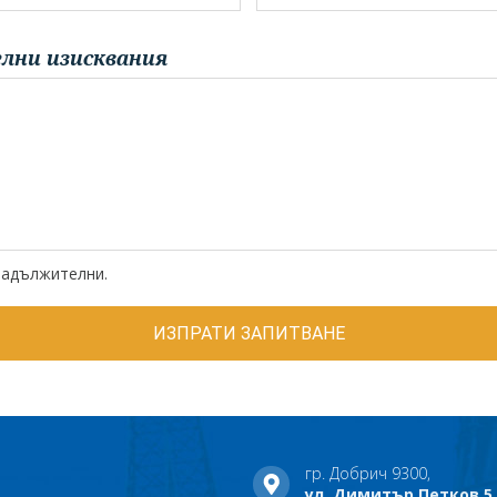
лни изисквания
задължителни.
гр. Добрич 9300,
ул. Димитър Петков 5