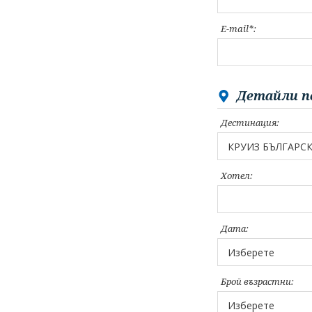
E-mail*:
Детайли п
Дестинация:
Хотел:
Дата:
Брой възрастни: