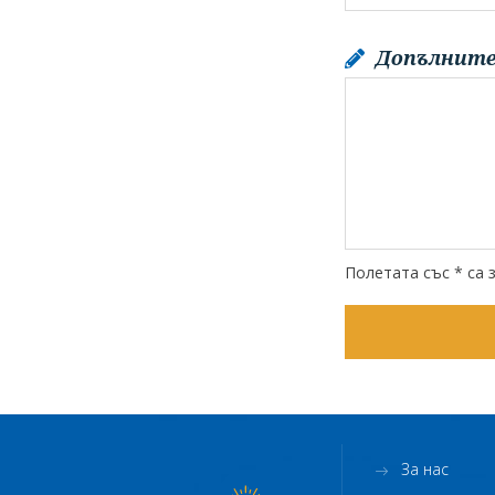
Допълните
Полетата със * са 
За нас