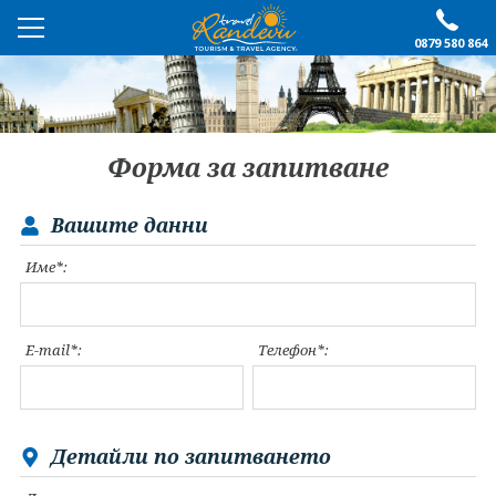
0879 580 864
ПРЕПОРЪЧАНО
ЕКСКУРЗИИ
Форма за запитване
ПОЧИВКИ
Вашите данни
ОЩЕ
Име*:
За нас
Форма за запитване
Контакти
Условия за записване
E-mail*:
Телефон*:
Политика за лични
Документи
данни
ПОСЛЕДВАЙТЕ НИ
Детайли по запитването