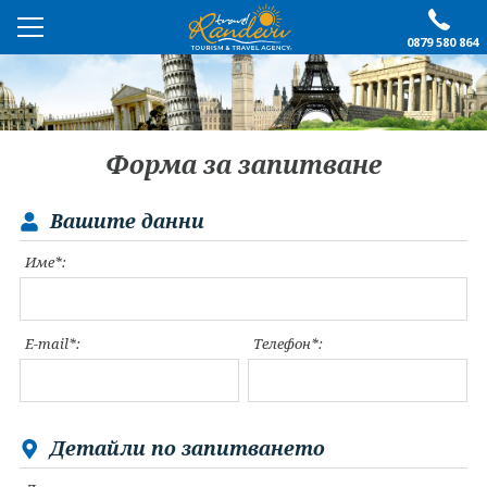
0879 580 864
ПРЕПОРЪЧАНО
ЕКСКУРЗИИ
Форма за запитване
ПОЧИВКИ
Вашите данни
ОЩЕ
Име*:
За нас
Форма за запитване
Контакти
Условия за записване
E-mail*:
Телефон*:
Политика за лични
Документи
данни
ПОСЛЕДВАЙТЕ НИ
Детайли по запитването