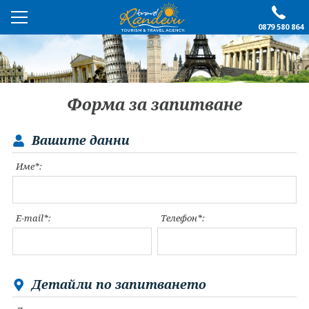
0879 580 864
ПРЕПОРЪЧАНО
ЕКСКУРЗИИ
Форма за запитване
ПОЧИВКИ
Вашите данни
ОЩЕ
Име*:
За нас
Форма за запитване
Контакти
Условия за записване
E-mail*:
Телефон*:
Политика за лични
Документи
данни
ПОСЛЕДВАЙТЕ НИ
Детайли по запитването