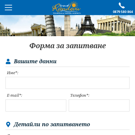
0879 580 864
ПРЕПОРЪЧАНО
ЕКСКУРЗИИ
Форма за запитване
ПОЧИВКИ
Вашите данни
ОЩЕ
Име*:
За нас
Форма за запитване
Контакти
Условия за записване
E-mail*:
Телефон*:
Политика за лични
Документи
данни
ПОСЛЕДВАЙТЕ НИ
Детайли по запитването