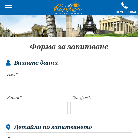
0879 580 864
ПРЕПОРЪЧАНО
ЕКСКУРЗИИ
Форма за запитване
ПОЧИВКИ
Вашите данни
ОЩЕ
Име*:
За нас
Форма за запитване
Контакти
Условия за записване
E-mail*:
Телефон*:
Политика за лични
Документи
данни
ПОСЛЕДВАЙТЕ НИ
Детайли по запитването