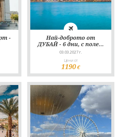
рт -
Най-доброто от
ДУБАЙ - 6 дни, с полет
на Fly Dubai!
03.03.2027 г.
Цени от
1190
€