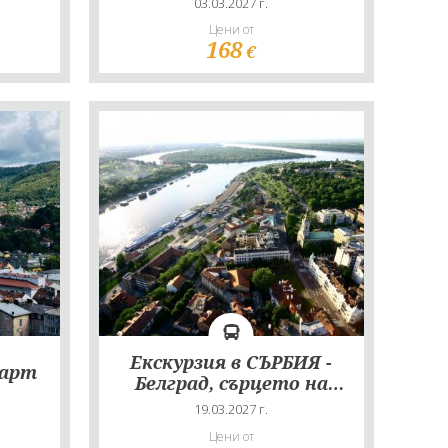
03.03.2027 г.
Цени от
168
€
Екскурзия в СЪРБИЯ -
март
Белград, сърцето на
Балканите - екскурзия
19.03.2027 г.
с автобус
Цени от