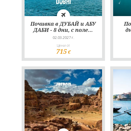
Почивка в ДУБАЙ и АБУ
По
ДАБИ - 8 дни, с полет
д
на Wizz Air!
02.03.2027 г.
Цени от
715
€