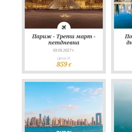
Париж - Трети март -
По
петдневна
д
03.03.2027 г.
Цени от
859
€