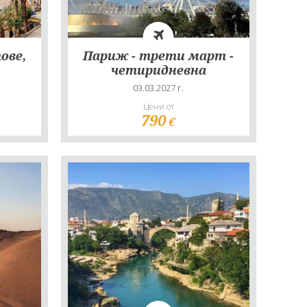
ове,
Париж - трети март -
четиридневна
7
03.03.2027 г.
ш с
Цени от
я
790
€