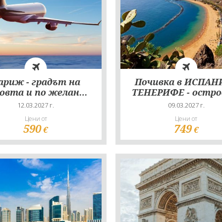
иж - градът на
Почивка в ИСПАНИ
овта и по желание
ТЕНЕРИФЕ - остр
Дисниленд
на вечното лят
12.03.2027 г.
09.03.2027 г.
Цени от
Цени от
590
749
€
€