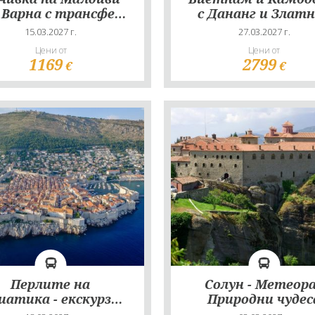
 Варна с трансфер
с Дананг и Злат
 избор - 9 нощувки
мост - март 20
15.03.2027 г.
27.03.2027 г.
Цени от
Цени от
1169
2799
€
€
Перлите на
Солун - Метеора
иатика - екскурзия
Природни чудес
с автобус