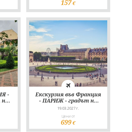
157
€
ИЯ -
Екскурзия във Франция
 на
- ПАРИЖ - градът на
светлината
19.03.2027 г.
Цени от
699
€