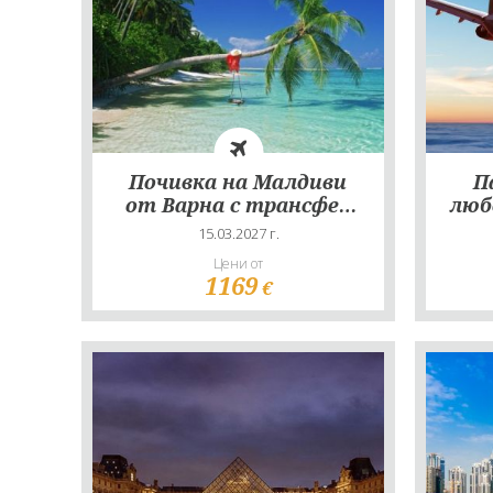
Почивка на Малдиви
Пар
от Варна с трансфер
люб
по избор - 10 нощувки
15.03.2027 г.
Цени от
1169
€