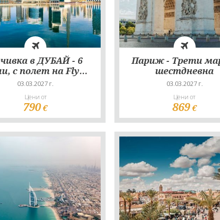
чивка в ДУБАЙ - 6
Париж - Трети ма
ни, с полет на Fly
шестдневна
Dubai!
03.03.2027 г.
03.03.2027 г.
Цени от
Цени от
790
869
€
€