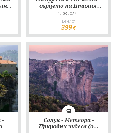
ния
сърцето на Италия,
27
със самолет, на
12.03.2027 г.
български език!
Цени от
399
€
 -
Солун - Метеора -
а
Природни чудеса (от
Пловдив)