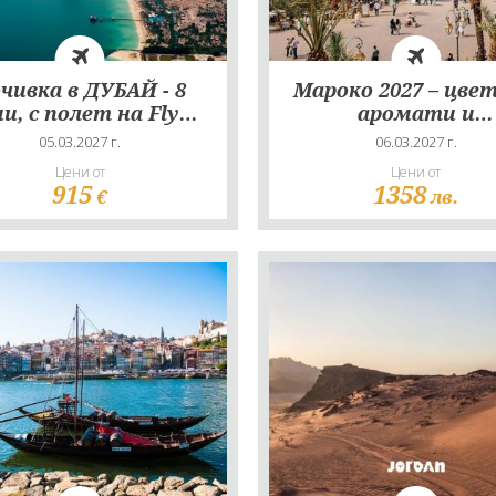
чивка в ДУБАЙ - 8
Мароко 2027 – цвет
ни, с полет на Fly
аромати и
Dubai!
приключения - 
05.03.2027 г.
06.03.2027 г.
нощувки в Мараке
Цени от
Цени от
полет от Софи
915
1358
€
лв.